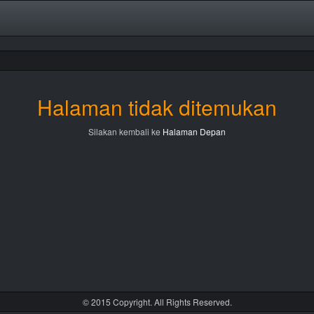
Halaman tidak ditemukan
Silakan kembali ke
Halaman Depan
© 2015 Copyright. All Rights Reserved.