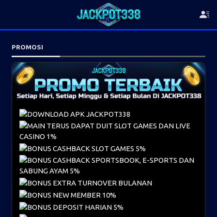
PROMOSI
DOWNLOAD APK JACKPOT338
MAIN TERUS DAPAT DUIT SLOT
SYARAT DAN KETENTUAN :
GAMES DAN LIVE CASINO 1%
BONUS CASHBACK SLOT GAMES 5%
1. Dapat Bonus FREECHIP Sebesar Rp. 2.000,-
2. Harus memiliki Akun / ID Di JACKPOT338 dan Pernah
BONUS CASHBACK SPORTSBOOK, E-
SYARAT DAN KETENTUAN :
SYARAT DAN KETENTUAN :
Melakukan 1x Deposit / Withdraw History ( Minimal 25
SPORTS DAN SABUNG AYAM 5%
BONUS EXTRA TURNOVER
Ribu )
1. Bonus TURNOVER (KOMISI) Dibagikan Setiap Hari.
1. Bonus Cashback Akan Dihitung Dari Total Kekalahan Hari
BULANAN
BONUS NEW MEMBER 100% (ALL
3. Harus mendownload APK JACKPOT338 Dan Fotokan
2. Bonus Hanya Berlaku Untuk Permainan
SLOT GAMES
Senin - Minggu.
SYARAT DAN KETENTUAN :
SLOT GAMES)
Bukti Download APK JACKPOT338 di menu aplikasi HP