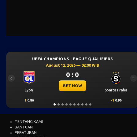
UEFA CHAMPIONS LEAGUE QUALIFIERS
August 12, 2026 — 02:00 WIB
0 : 0
Previous
Ne
BET NOW
Lyon
Sparta Praha
1
0.86
-1
0.96
TENTANG KAMI
BANTUAN
PERATURAN