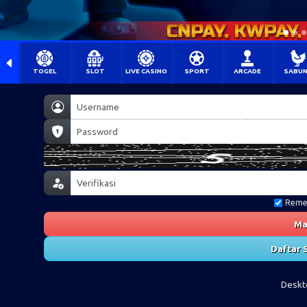
TOGEL
SLOT
LIVE CASINO
SPORT
ARCADE
SABU
Reme
Ma
Daftar 
Deskt