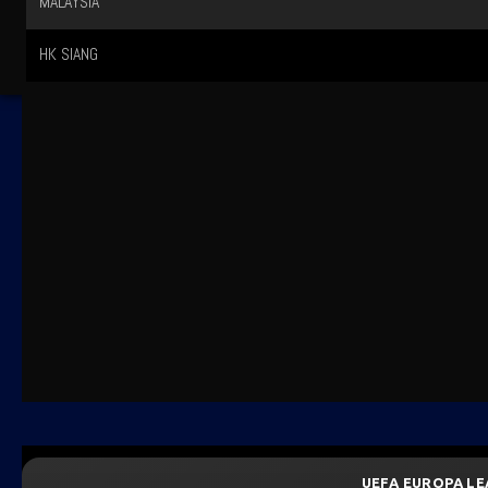
MALAYSIA
HK SIANG
UEFA CH