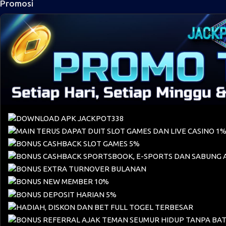
Promosi
DOWNLOAD APK JACKPOT338
MAIN TERUS DAPAT DUIT SLOT GAMES DAN 
SYARAT DAN KETENTUAN :
BONUS CASHBACK SLOT GAMES 5%
SYARAT DAN KETENTUAN :
BONUS CASHBACK SPORTSBOOK, E-SPORTS
1. Dapat Bonus FREECHIP Sebesar Rp. 2.000,-
2. Harus memiliki Akun / ID Di JACKPOT338 dan Pernah Melakukan 1x Deposit / W
SYARAT DAN KETENTUAN :
BONUS EXTRA TURNOVER BULANAN
1. Bonus TURNOVER (KOMISI) Dibagikan Setiap Hari.
3. Harus mendownload APK JACKPOT338 Dan Fotokan Bukti Download APK JACKPO
2. Bonus Hanya Berlaku Untuk Permainan
SLOT GAMES
dan
LIVE CASINO
.
SYARAT DAN KETENTUAN :
BONUS NEW MEMBER 100% (ALL SLOT GAME
CS yang berada di Live Chat / Whatsapp Official kami Pada saat melakukan clai
1. Bonus Cashback Akan Dihitung Dari Total Kekalahan Hari Senin - Minggu.
3. Bonus Hanya Berlaku Untuk Deposit
VIA SEMUA BANK, QRIS
dan
E-WALLE
4. Untuk bonus hanya bisa di claim 1x dan berlaku untuk 1 Akun / ID saja.
2. Bonus Di Bagikan Setiap Hari Senin Pukul 14.00 WIB, Bonus Bisa Langsung 
TOTAL TURNOVER & BONUS :
BONUS DEPOSIT HARIAN 5%
1. BONUS CASHBACK 5% Di Hitung Dari Total Kekalahan Selama 1 Minggu Terhit
5. Bonus bisa dimainkan di semua permainan yang ada di JACKPOT338.
3. Bonus Hanya Berlaku Untuk Semua Permainan
SLOT GAMES
.
TURNOVER (KOMISI) SLOT GAMES :
2. Minimal Bonus Yang Diberikan Adalah Rp 2.500,- Dan Tidak Ada MAKSIMAL
( 
SYARAT DAN KETENTUAN :
6. Jika Kedapatan melakukan tindak kecurangan seperti : Kesamaan Data Playe
HADIAH, DISKON DAN BET FULL TOGEL TER
4. Bonus Hanya Berlaku Untuk Deposit
VIA SEMUA BANK, QRIS
dan
E-WALLE
• TURNOVER 100.000.000 = BONUS Rp 50.000
Minimal Bonus Yang Diberikan Adalah Rp 1.500,-
3. Bonus Ini Hanya Berlaku Untuk Permainan
SPORTSBOOK, E-SPORTS DAN 
membatalkan bonus FREECHIP tanpa dispensasi.
5. Minimal Deposit Untuk Mengikuti Promosi ini Adalah Rp. 10.000,-
• TURNOVER 500.000.000 = BONUS Rp 500.000