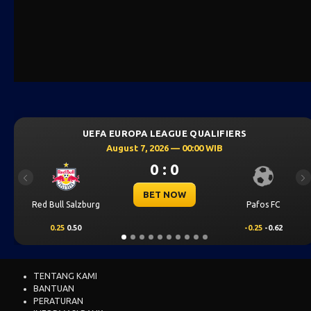
UEFA EUROPA LEAGUE QUALIFIERS
August 7, 2026 — 00:00 WIB
0 : 0
Previous
Ne
BET NOW
Red Bull Salzburg
Pafos FC
0.25
0.50
-0.25
-0.62
TENTANG KAMI
BANTUAN
PERATURAN