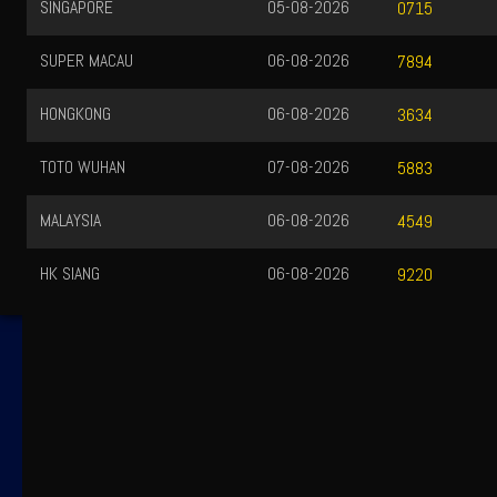
SINGAPORE
05-08-2026
0715
SUPER MACAU
06-08-2026
7894
HONGKONG
06-08-2026
3634
TOTO WUHAN
07-08-2026
5883
MALAYSIA
06-08-2026
4549
HK SIANG
06-08-2026
9220